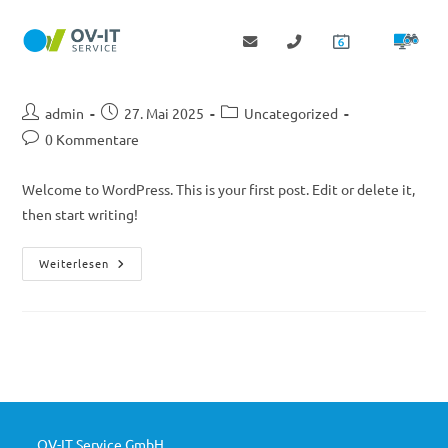
Zum
Inhalt
Hello world!
springen
Beitrags-
Beitrag
Beitrags-
admin
27. Mai 2025
Uncategorized
Autor:
veröffentlicht:
Kategorie:
Beitrags-
0 Kommentare
Kommentare:
Welcome to WordPress. This is your first post. Edit or delete it,
then start writing!
Weiterlesen
Hello
World!
OV-IT Service GmbH